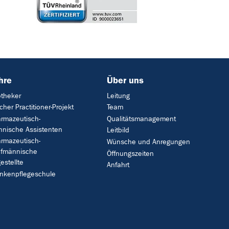
hre
Über uns
theker
Leitung
cher Practitioner-Projekt
Team
rmazeutisch-
Qualitätsmanagement
hnische Assistenten
Leitbild
rmazeutisch-
Wünsche und Anregungen
ufmännische
Öffnungszeiten
estellte
Anfahrt
nkenpflegeschule