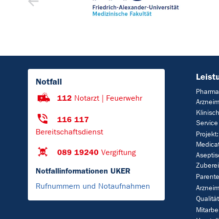
Leist
Notfall
Pharmaz
112
Notarzt | Feuerwehr
Arzneim
Klinisc
116 117
Service
Bereitschaftsdienst
Projekt
Medica
089 19240
Vergiftung
Asepti
Zubere
Notfallinformationen UKER
Parente
Rufnummern und Notaufnahmen
Arzneim
Qualitä
Mitarb