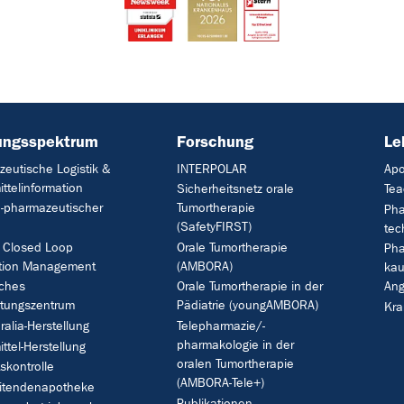
ungsspektrum
Forschung
Le
eutische Logistik &
INTERPOLAR
Apo
ittelinformation
Sicherheitsnetz orale
Tea
h-pharmazeutischer
Tumortherapie
Pha
(SafetyFIRST)
tec
: Closed Loop
Orale Tumortherapie
Pha
tion Management
(AMBORA)
ka
sches
Orale Tumortherapie in der
Ang
itungszentrum
Pädiatrie (youngAMBORA)
Kra
ralia-Herstellung
Telepharmazie/-
pharmakologie in der
ittel-Herstellung
oralen Tumortherapie
tskontrolle
(AMBORA-Tele+)
eitendenapotheke
Publikationen