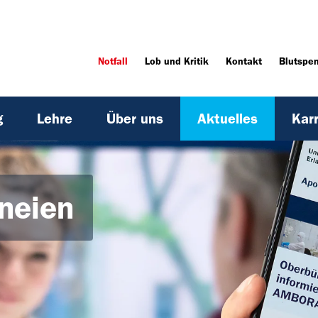
Notfall
Lob und Kritik
Kontakt
Blutspe
g
Lehre
Über uns
Aktuelles
Karr
neien