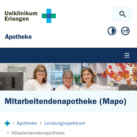
Zum Hauptinhalt springen
Skip to page footer
Apotheke
Mitarbeitendenapotheke (Mapo)
Sie sind hier:
Apotheke
Leistungsspektrum
Mitarbeitendenapotheke