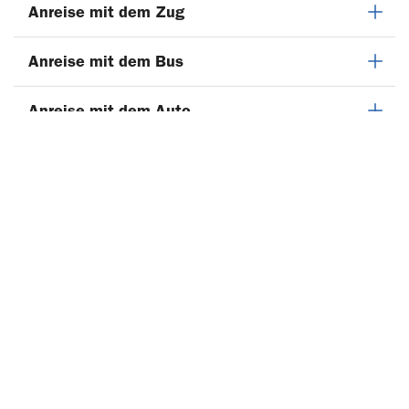
Anreise mit dem Zug
Anreise mit dem Bus
Anreise mit dem Auto
Parken
Anreise mit dem Flugzeug
Lageplan/Orientierung vor Ort