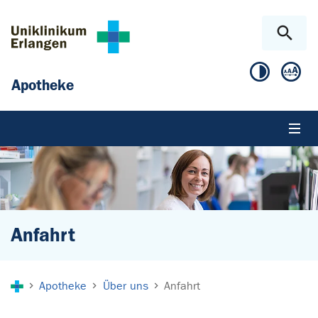
Zum Hauptinhalt springen
Skip to page footer
Apotheke
Anfahrt
Sie sind hier:
Apotheke
Über uns
Anfahrt