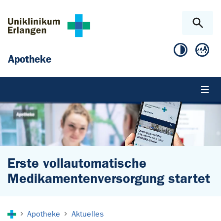
Zum Hauptinhalt springen
Skip to page footer
Apotheke
Erste vollautomatische
Medikamentenversorgung startet
Sie sind hier:
Apotheke
Aktuelles