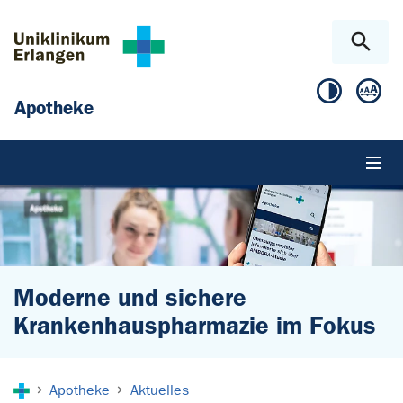
Zum Hauptinhalt springen
Skip to page footer
Apotheke
Moderne und sichere
Krankenhauspharmazie im Fokus
Sie sind hier:
Apotheke
Aktuelles