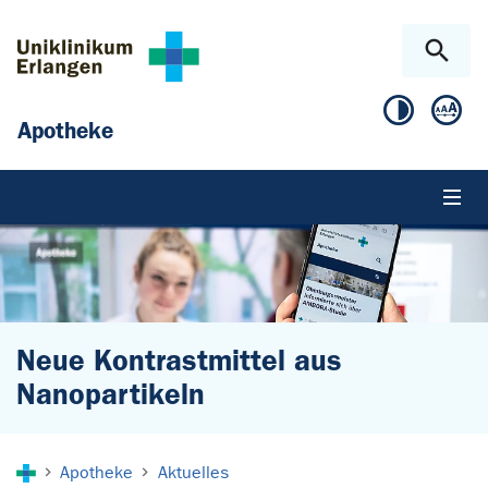
Zum Hauptinhalt springen
Skip to page footer
Apotheke
Neue Kontrastmittel aus
Nanopartikeln
Sie sind hier:
Apotheke
Aktuelles