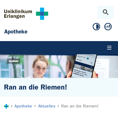
Zum Hauptinhalt springen
Skip to page footer
Apotheke
Ran an die Riemen!
Sie sind hier:
Apotheke
Aktuelles
Ran an die Riemen!